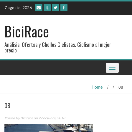
Skip
7 agosto, 2026
to
content
BiciRace
Análisis, Ofertas y Chollos Ciclistas. Ciclismo al mejor
precio
Toggle
navigation
Home
/
/
08
08
Posted By
Bicirace
on 27 octubre, 2018