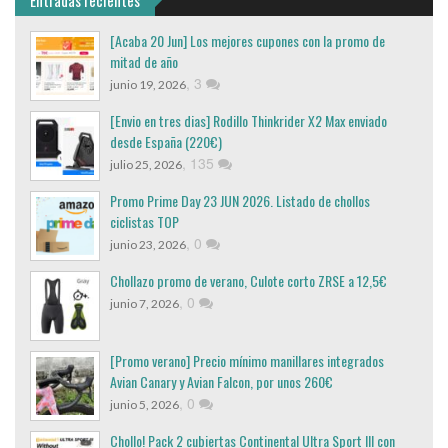
Entradas recientes
[Acaba 20 Jun] Los mejores cupones con la promo de
mitad de año
,
3
junio 19, 2026
[Envio en tres dias] Rodillo Thinkrider X2 Max enviado
desde España (220€)
,
135
julio 25, 2026
Promo Prime Day 23 JUN 2026. Listado de chollos
ciclistas TOP
,
0
junio 23, 2026
Chollazo promo de verano, Culote corto ZRSE a 12,5€
,
0
junio 7, 2026
[Promo verano] Precio mínimo manillares integrados
Avian Canary y Avian Falcon, por unos 260€
,
0
junio 5, 2026
Chollo! Pack 2 cubiertas Continental Ultra Sport III con