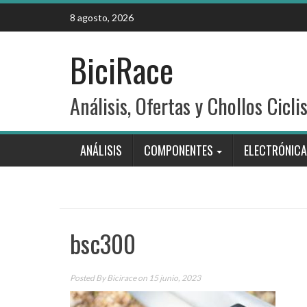
Skip
8 agosto, 2026
to
content
BiciRace
Análisis, Ofertas y Chollos Cicli
ANÁLISIS
COMPONENTES
ELECTRÓNICA
bsc300
Posted By
Bicirace
on 15 junio, 2023