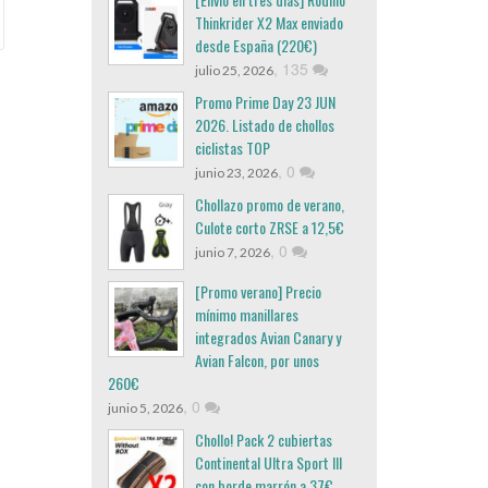
Thinkrider X2 Max enviado
desde España (220€)
,
135
julio 25, 2026
Promo Prime Day 23 JUN
2026. Listado de chollos
ciclistas TOP
,
0
junio 23, 2026
Chollazo promo de verano,
Culote corto ZRSE a 12,5€
,
0
junio 7, 2026
[Promo verano] Precio
mínimo manillares
integrados Avian Canary y
Avian Falcon, por unos
260€
,
0
junio 5, 2026
Chollo! Pack 2 cubiertas
Continental Ultra Sport III
con borde marrón a 37€