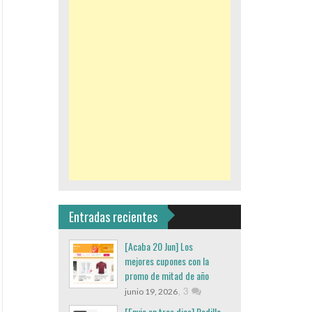
Entradas recientes
[Acaba 20 Jun] Los
mejores cupones con la
promo de mitad de año
,
3
junio 19, 2026
[Envio en tres dias] Rodillo