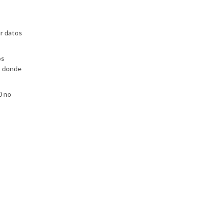
ar datos
os
n, donde
0 no