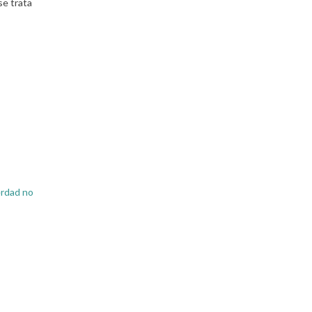
se trata
erdad no