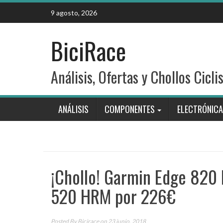
Skip
9 agosto, 2026
to
content
BiciRace
Análisis, Ofertas y Chollos Cicli
ANÁLISIS
COMPONENTES
ELECTRÓNICA
¡Chollo! Garmin Edge 820
520 HRM por 226€
Posted By
Bicirace
on 23 junio, 2018