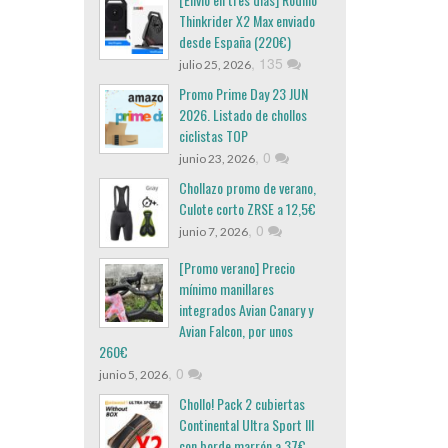
Thinkrider X2 Max enviado
desde España (220€)
,
135
julio 25, 2026
Promo Prime Day 23 JUN
2026. Listado de chollos
ciclistas TOP
,
0
junio 23, 2026
Chollazo promo de verano,
Culote corto ZRSE a 12,5€
,
0
junio 7, 2026
[Promo verano] Precio
mínimo manillares
integrados Avian Canary y
Avian Falcon, por unos
260€
,
0
junio 5, 2026
Chollo! Pack 2 cubiertas
Continental Ultra Sport III
con borde marrón a 37€