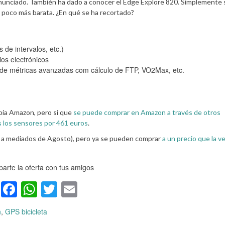
anunciado. También ha dado a conocer el Edge Explore 820. Simplemente 
 poco más barata. ¿En qué se ha recortado?
de intervalos, etc.)
os electrónicos
 de métricas avanzadas com cálculo de FTP, VO2Max, etc.
opia Amazon, pero si que
se puede comprar en Amazon a través de otros
 los sensores por 461 euros
.
n a mediados de Agosto), pero ya se pueden comprar
a un precio que la v
arte la oferta con tus amigos
Facebook
WhatsApp
Twitter
Email
n
,
GPS bicicleta