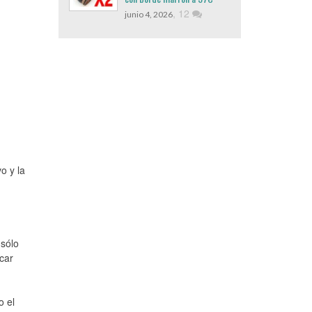
,
12
junio 4, 2026
o y la
 sólo
icar
o el