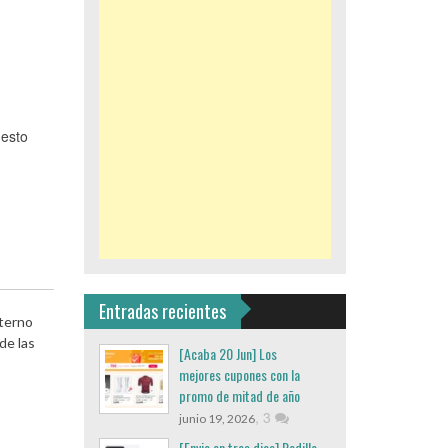
uesto
Entradas recientes
terno
de las
[Acaba 20 Jun] Los
mejores cupones con la
promo de mitad de año
,
3
junio 19, 2026
[Envio en tres dias] Rodillo