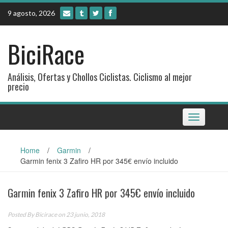
Skip
9 agosto, 2026
to
content
BiciRace
Análisis, Ofertas y Chollos Ciclistas. Ciclismo al mejor
precio
Toggle
navigation
Home
/
Garmin
/
Garmin fenix 3 Zafiro HR por 345€ envío incluido
Garmin fenix 3 Zafiro HR por 345€ envío incluido
Posted By
Bicirace
on 23 junio, 2018