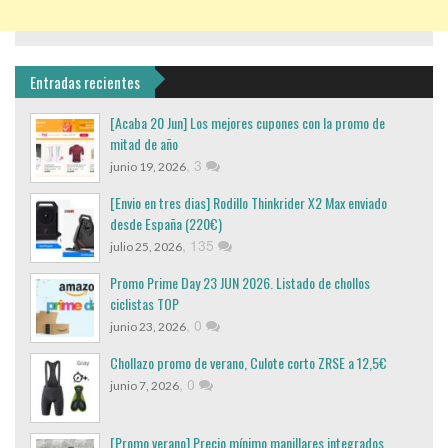
Entradas recientes
[Acaba 20 Jun] Los mejores cupones con la promo de
mitad de año
,
3
junio 19, 2026
[Envio en tres dias] Rodillo Thinkrider X2 Max enviado
desde España (220€)
,
135
julio 25, 2026
Promo Prime Day 23 JUN 2026. Listado de chollos
ciclistas TOP
,
0
junio 23, 2026
Chollazo promo de verano, Culote corto ZRSE a 12,5€
,
0
junio 7, 2026
[Promo verano] Precio mínimo manillares integrados