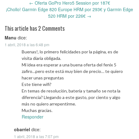
←
Oferta GoPro Hero5 Session por 187€
Post
¡Chollo! Garmin Edge 820 Europe HRM por 293€ y Garmin Edge
navigation
520 HRM por 226€
→
This article has 2 Comments
Manu
dice:
1 abril, 2018 a las 6:48 pm
Buenas!, lo primero felicidades por la página, es de
visita diaria obligada.
Mi idea era esperar a una buena oferta del fenix 5
zafiro…pero este está muy bien de precio… te quiero
hacer unas preguntas
Este tiene wifi?
En temas de resolución, batería y tamaño se nota la
diferencia? Llegando a este gasto, por ciento y algo
más no quiero arrepentirme.
Muchas gracias.
Responder
obarriel
dice:
1 abril, 2018 a las 7:07 pm