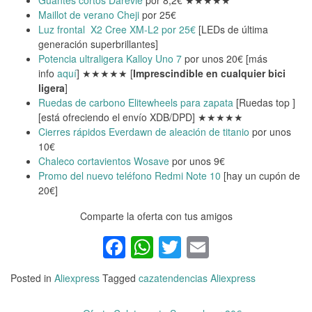
Guantes cortos Darevie
por 8,2€ ★★★★★
Maillot de verano Cheji
por 25€
Luz frontal X2 Cree XM-L2 por 25€
[LEDs de última
generación superbrillantes]
Potencia ultraligera Kalloy Uno 7
por unos 20€ [más
info
aquí
] ★★★★★ [
Imprescindible en cualquier bici
ligera
]
Ruedas de carbono Elitewheels para zapata
[Ruedas top ]
[está ofreciendo el envío XDB/DPD] ★★★★★
Cierres rápidos Everdawn de aleación de titanio
por unos
10€
Chaleco cortavientos Wosave
por unos 9€
Promo del nuevo teléfono Redmi Note 10
[hay un cupón de
20€]
Comparte la oferta con tus amigos
Facebook
WhatsApp
Twitter
Email
Posted in
Aliexpress
Tagged
cazatendencias Aliexpress