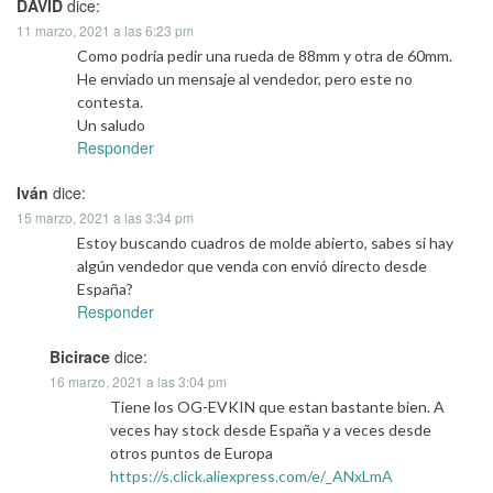
DAVID
dice:
11 marzo, 2021 a las 6:23 pm
Como podría pedir una rueda de 88mm y otra de 60mm.
He enviado un mensaje al vendedor, pero este no
contesta.
Un saludo
Responder
Iván
dice:
15 marzo, 2021 a las 3:34 pm
Estoy buscando cuadros de molde abierto, sabes si hay
algún vendedor que venda con envió directo desde
España?
Responder
Bicirace
dice:
16 marzo, 2021 a las 3:04 pm
Tiene los OG-EVKIN que estan bastante bien. A
veces hay stock desde España y a veces desde
otros puntos de Europa
https://s.click.aliexpress.com/e/_ANxLmA