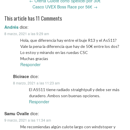
←
Oferta Culote corto Spexcel por 30€
Post
Casco UVEX Boss Race por 56€
→
navigation
This article has 11 Comments
Andrés
dice:
8 marzo, 2021 a las 9:29 am
Hola, que diferencia hay entre el buje R13 y el As511?
Vale la pena la diferencia que hay de 50€ entre los dos?
Lo estoy y mirando en las ruedas CSC
Muchas gracias
Responder
Bicirace
dice:
8 marzo, 2021 a las 11:23 am
El AS511 tiene radiado straightpull y debe ser más
duradero. Ambos son buenas opciones.
Responder
Samu Ovalle
dice:
9 marzo, 2021 a las 11:34 am
Me recomiendas algún culote largo con windstoper y