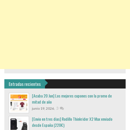
Entradas recientes
[Acaba 20 Jun] Los mejores cupones con la promo de
mitad de año
,
3
junio 19, 2026
[Envio en tres dias] Rodillo Thinkrider X2 Max enviado
desde España (220€)