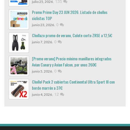
,
135
julio 25, 2026
Promo Prime Day 23 JUN 2026. Listado de chollos
ciclistas TOP
,
0
junio 23, 2026
Chollazo promo de verano, Culote corto ZRSE a 12,5€
,
0
junio 7, 2026
[Promo verano] Precio mínimo manillares integrados
Avian Canary y Avian Falcon, por unos 260€
,
0
junio 5, 2026
Chollo! Pack 2 cubiertas Continental Ultra Sport III con
borde marrón a 37€
,
12
junio 4, 2026