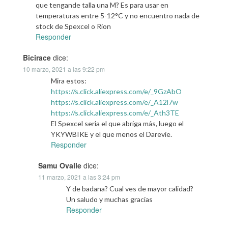
que tengande talla una M? Es para usar en
temperaturas entre 5-12°C y no encuentro nada de
stock de Spexcel o Rion
Responder
Bicirace
dice:
10 marzo, 2021 a las 9:22 pm
Mira estos:
https://s.click.aliexpress.com/e/_9GzAbO
https://s.click.aliexpress.com/e/_A12l7w
https://s.click.aliexpress.com/e/_Ath3TE
El Spexcel seria el que abriga más, luego el
YKYWBIKE y el que menos el Darevie.
Responder
Samu Ovalle
dice:
11 marzo, 2021 a las 3:24 pm
Y de badana? Cual ves de mayor calidad?
Un saludo y muchas gracias
Responder