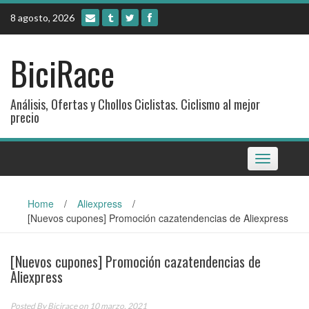
Skip
8 agosto, 2026
to
content
BiciRace
Análisis, Ofertas y Chollos Ciclistas. Ciclismo al mejor
precio
Toggle
navigation
Home
/
Aliexpress
/
[Nuevos cupones] Promoción cazatendencias de Aliexpress
[Nuevos cupones] Promoción cazatendencias de
Aliexpress
Posted By
Bicirace
on 10 marzo, 2021