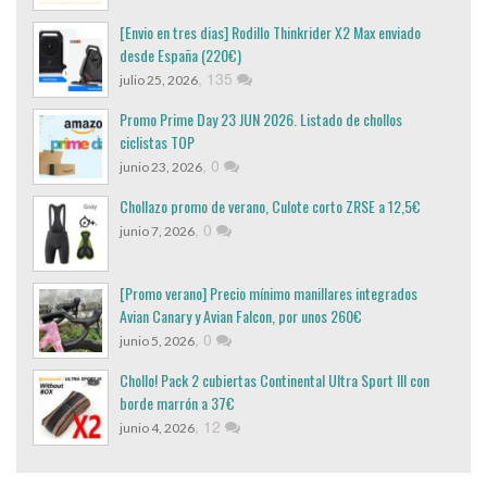
[Envio en tres dias] Rodillo Thinkrider X2 Max enviado
desde España (220€)
,
135
julio 25, 2026
Promo Prime Day 23 JUN 2026. Listado de chollos
ciclistas TOP
,
0
junio 23, 2026
Chollazo promo de verano, Culote corto ZRSE a 12,5€
,
0
junio 7, 2026
[Promo verano] Precio mínimo manillares integrados
Avian Canary y Avian Falcon, por unos 260€
,
0
junio 5, 2026
Chollo! Pack 2 cubiertas Continental Ultra Sport III con
borde marrón a 37€
,
12
junio 4, 2026