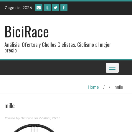
Skip
7 agosto, 2026
to
content
BiciRace
Análisis, Ofertas y Chollos Ciclistas. Ciclismo al mejor
precio
Toggle
navigation
Home
/
/
mille
mille
Posted By
Bicirace
on 27 abril, 2017