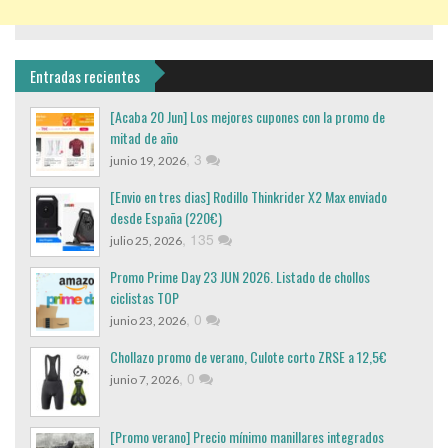
Entradas recientes
[Acaba 20 Jun] Los mejores cupones con la promo de
mitad de año
,
3
junio 19, 2026
[Envio en tres dias] Rodillo Thinkrider X2 Max enviado
desde España (220€)
,
135
julio 25, 2026
Promo Prime Day 23 JUN 2026. Listado de chollos
ciclistas TOP
,
0
junio 23, 2026
Chollazo promo de verano, Culote corto ZRSE a 12,5€
,
0
junio 7, 2026
[Promo verano] Precio mínimo manillares integrados