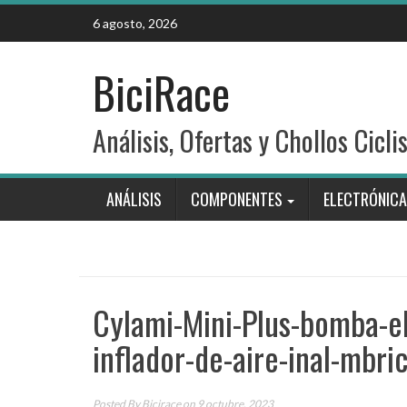
Skip
6 agosto, 2026
to
content
BiciRace
Análisis, Ofertas y Chollos Cicli
ANÁLISIS
COMPONENTES
ELECTRÓNICA
Cylami-Mini-Plus-bomba-el-
inflador-de-aire-inal-mbri
Posted By
Bicirace
on 9 octubre, 2023