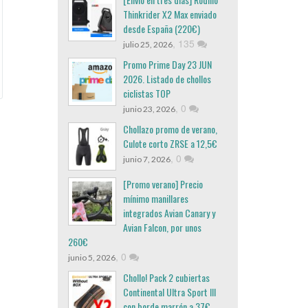
Thinkrider X2 Max enviado
desde España (220€)
,
135
julio 25, 2026
Promo Prime Day 23 JUN
2026. Listado de chollos
ciclistas TOP
,
0
junio 23, 2026
Chollazo promo de verano,
Culote corto ZRSE a 12,5€
,
0
junio 7, 2026
[Promo verano] Precio
mínimo manillares
integrados Avian Canary y
Avian Falcon, por unos
260€
,
0
junio 5, 2026
Chollo! Pack 2 cubiertas
Continental Ultra Sport III
con borde marrón a 37€