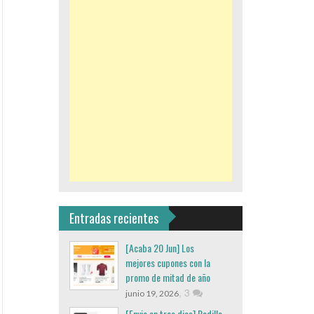
Entradas recientes
[Acaba 20 Jun] Los
mejores cupones con la
promo de mitad de año
,
3
junio 19, 2026
[Envio en tres dias] Rodillo