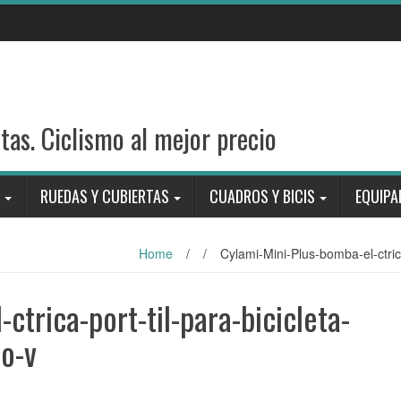
stas. Ciclismo al mejor precio
RUEDAS Y CUBIERTAS
CUADROS Y BICIS
EQUIPA
Home
/
/
Cylami-Mini-Plus-bomba-el-ctrica
ctrica-port-til-para-bicicleta-
co-v