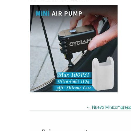
←
Nuevo Minicompresor 
Post
navigation