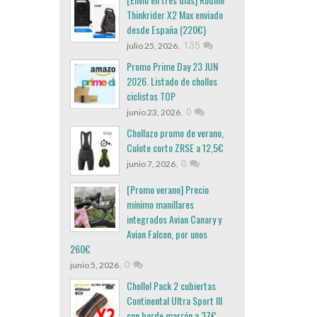
Thinkrider X2 Max enviado
desde España (220€)
,
135
julio 25, 2026
Promo Prime Day 23 JUN
2026. Listado de chollos
ciclistas TOP
,
0
junio 23, 2026
Chollazo promo de verano,
Culote corto ZRSE a 12,5€
,
0
junio 7, 2026
[Promo verano] Precio
mínimo manillares
integrados Avian Canary y
Avian Falcon, por unos
260€
,
0
junio 5, 2026
Chollo! Pack 2 cubiertas
Continental Ultra Sport III
con borde marrón a 37€