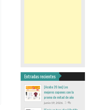
Entradas recientes
[Acaba 20 Jun] Los
mejores cupones con la
promo de mitad de año
,
3
junio 19, 2026
[Envio en tres dias] Rodillo