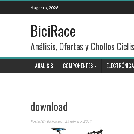
Skip
6 agosto, 2026
to
content
BiciRace
Análisis, Ofertas y Chollos Cicli
ANÁLISIS
COMPONENTES
ELECTRÓNICA
download
Posted By
Bicirace
on 23 febrero, 2017