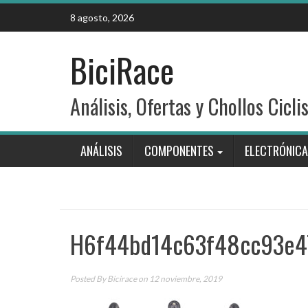
Skip
8 agosto, 2026
to
content
BiciRace
Análisis, Ofertas y Chollos Cicli
ANÁLISIS
COMPONENTES
ELECTRÓNICA
H6f44bd14c63f48cc93e4
Posted By
Bicirace
on 12 noviembre, 2019