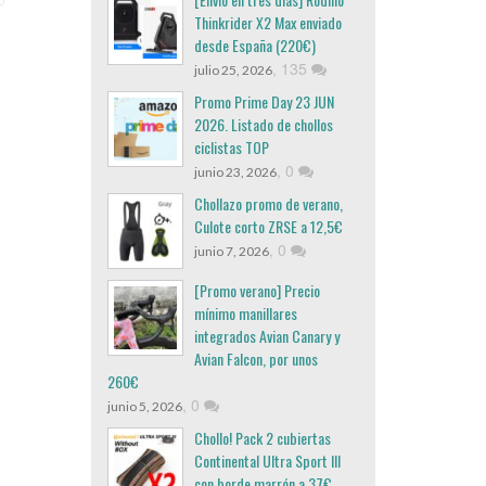
Thinkrider X2 Max enviado
desde España (220€)
,
135
julio 25, 2026
Promo Prime Day 23 JUN
2026. Listado de chollos
ciclistas TOP
,
0
junio 23, 2026
Chollazo promo de verano,
Culote corto ZRSE a 12,5€
,
0
junio 7, 2026
[Promo verano] Precio
mínimo manillares
integrados Avian Canary y
Avian Falcon, por unos
260€
,
0
junio 5, 2026
Chollo! Pack 2 cubiertas
Continental Ultra Sport III
con borde marrón a 37€