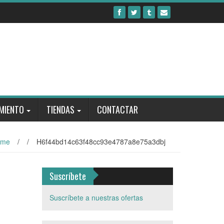
MIENTO
TIENDAS
CONTACTAR
ome
/
/
H6f44bd14c63f48cc93e4787a8e75a3dbj
Suscríbete
Suscríbete a nuestras ofertas