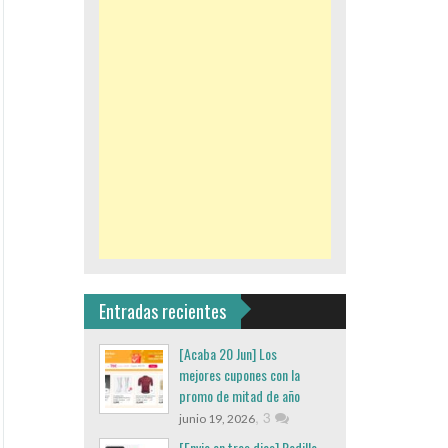
Entradas recientes
[Acaba 20 Jun] Los
mejores cupones con la
promo de mitad de año
,
3
junio 19, 2026
[Envio en tres dias] Rodillo