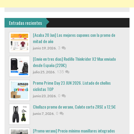
Entradas recientes
[Acaba 20 Jun] Los mejores cupones con la promo de
mitad de año
,
3
junio 19, 2026
[Envio en tres dias] Rodillo Thinkrider X2 Max enviado
desde España (220€)
,
135
julio 25, 2026
Promo Prime Day 23 JUN 2026. Listado de chollos
ciclistas TOP
,
0
junio 23, 2026
Chollazo promo de verano, Culote corto ZRSE a 12,5€
,
0
junio 7, 2026
[Promo verano] Precio mínimo manillares integrados