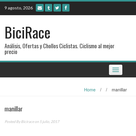
Skip
9 agosto, 2026
to
content
BiciRace
Análisis, Ofertas y Chollos Ciclistas. Ciclismo al mejor
precio
Toggle
navigation
Home
/
/
manillar
manillar
Posted By
Bicirace
on 5 julio, 2017