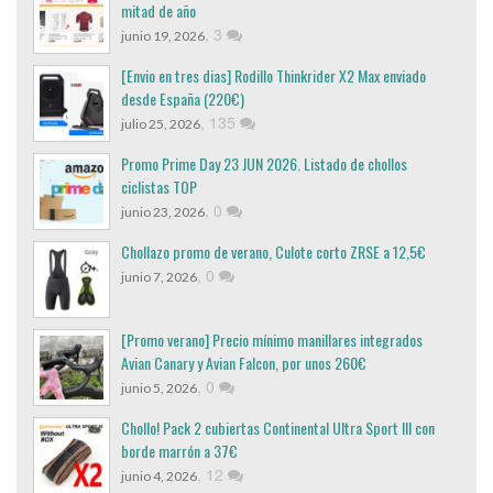
mitad de año
,
3
junio 19, 2026
[Envio en tres dias] Rodillo Thinkrider X2 Max enviado
desde España (220€)
,
135
julio 25, 2026
Promo Prime Day 23 JUN 2026. Listado de chollos
ciclistas TOP
,
0
junio 23, 2026
Chollazo promo de verano, Culote corto ZRSE a 12,5€
,
0
junio 7, 2026
[Promo verano] Precio mínimo manillares integrados
Avian Canary y Avian Falcon, por unos 260€
,
0
junio 5, 2026
Chollo! Pack 2 cubiertas Continental Ultra Sport III con
borde marrón a 37€
,
12
junio 4, 2026