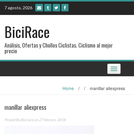
Skip
7 agosto, 2026
to
content
BiciRace
Análisis, Ofertas y Chollos Ciclistas. Ciclismo al mejor
precio
Toggle
navigation
Home
/
/
manillar aliexpress
manillar aliexpress
Posted By
Bicirace
on 27 febrero, 2018