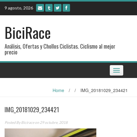
Skip
9 agosto, 2026
to
content
BiciRace
Análisis, Ofertas y Chollos Ciclistas. Ciclismo al mejor
precio
Toggle
navigation
Home
/
/
IMG_20181029_234421
IMG_20181029_234421
Posted By
Bicirace
on 29 octubre, 2018