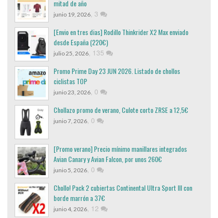
mitad de año
,
3
junio 19, 2026
[Envio en tres dias] Rodillo Thinkrider X2 Max enviado
desde España (220€)
,
135
julio 25, 2026
Promo Prime Day 23 JUN 2026. Listado de chollos
ciclistas TOP
,
0
junio 23, 2026
Chollazo promo de verano, Culote corto ZRSE a 12,5€
,
0
junio 7, 2026
[Promo verano] Precio mínimo manillares integrados
Avian Canary y Avian Falcon, por unos 260€
,
0
junio 5, 2026
Chollo! Pack 2 cubiertas Continental Ultra Sport III con
borde marrón a 37€
,
12
junio 4, 2026