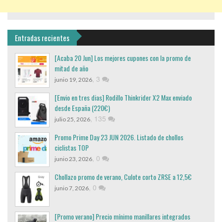
Entradas recientes
[Acaba 20 Jun] Los mejores cupones con la promo de
mitad de año
,
3
junio 19, 2026
[Envio en tres dias] Rodillo Thinkrider X2 Max enviado
desde España (220€)
,
135
julio 25, 2026
Promo Prime Day 23 JUN 2026. Listado de chollos
ciclistas TOP
,
0
junio 23, 2026
Chollazo promo de verano, Culote corto ZRSE a 12,5€
,
0
junio 7, 2026
[Promo verano] Precio mínimo manillares integrados