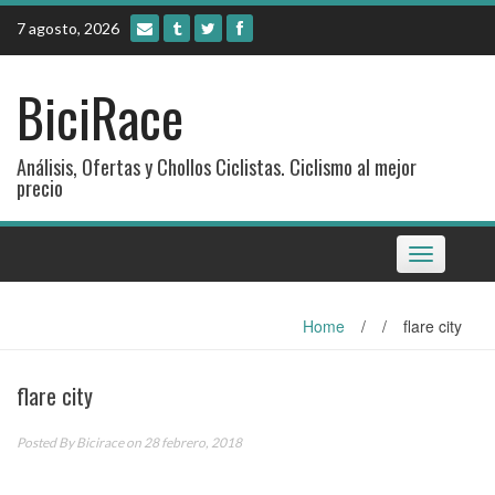
Skip
7 agosto, 2026
to
content
BiciRace
Análisis, Ofertas y Chollos Ciclistas. Ciclismo al mejor
precio
Toggle
navigation
Home
/
/
flare city
flare city
Posted By
Bicirace
on 28 febrero, 2018