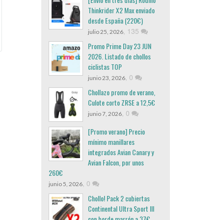
Thinkrider X2 Max enviado
desde España (220€)
,
135
julio 25, 2026
Promo Prime Day 23 JUN
2026. Listado de chollos
ciclistas TOP
,
0
junio 23, 2026
Chollazo promo de verano,
Culote corto ZRSE a 12,5€
,
0
junio 7, 2026
[Promo verano] Precio
mínimo manillares
integrados Avian Canary y
Avian Falcon, por unos
260€
,
0
junio 5, 2026
Chollo! Pack 2 cubiertas
Continental Ultra Sport III
con borde marrón a 37€