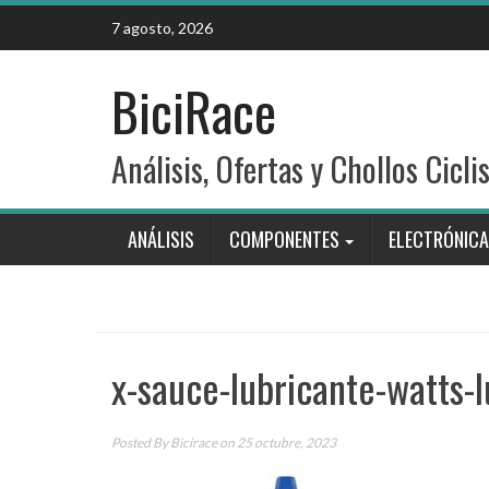
Skip
7 agosto, 2026
to
content
BiciRace
Análisis, Ofertas y Chollos Cicli
ANÁLISIS
COMPONENTES
ELECTRÓNICA
x-sauce-lubricante-watts-
Posted By
Bicirace
on 25 octubre, 2023