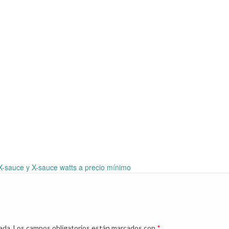
X-sauce y X-sauce watts a precio mínimo
ada.
Los campos obligatorios están marcados con
*