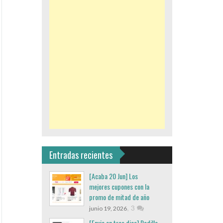
Entradas recientes
[Acaba 20 Jun] Los
mejores cupones con la
promo de mitad de año
,
3
junio 19, 2026
[Envio en tres dias] Rodillo