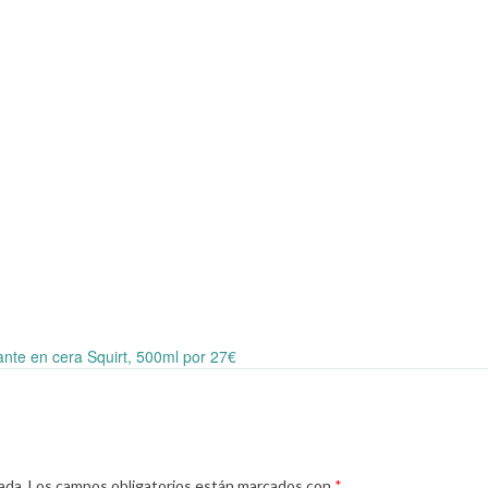
nte en cera Squirt, 500ml por 27€
ada.
Los campos obligatorios están marcados con
*