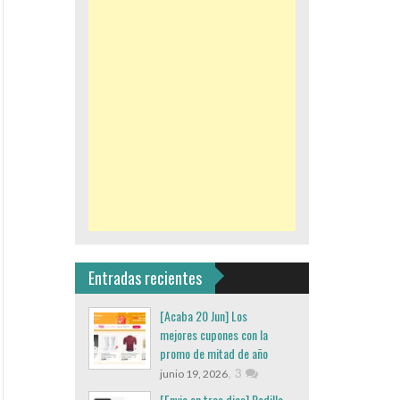
Entradas recientes
[Acaba 20 Jun] Los
mejores cupones con la
promo de mitad de año
,
3
junio 19, 2026
[Envio en tres dias] Rodillo