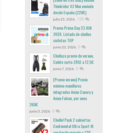
Thinkrider X2 Max enviado
desde España (220€)
,
135
julio 25, 2026
Promo Prime Day 23 JUN
2026. Listado de chollos
ciclistas TOP
,
0
junio 23, 2026
Chollazo promo de verano,
Culote corto ZRSE a 12,5€
,
0
junio 7, 2026
[Promo verano] Precio
mínimo manillares
integrados Avian Canary y
Avian Falcon, por unos
260€
,
0
junio 5, 2026
Chollo! Pack 2 cubiertas
Continental Ultra Sport III
con borde marrón a 37€