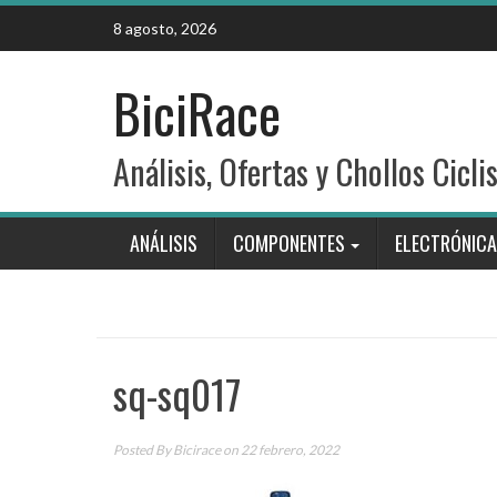
Skip
8 agosto, 2026
to
content
BiciRace
Análisis, Ofertas y Chollos Cicli
ANÁLISIS
COMPONENTES
ELECTRÓNICA
sq-sq017
Posted By
Bicirace
on 22 febrero, 2022