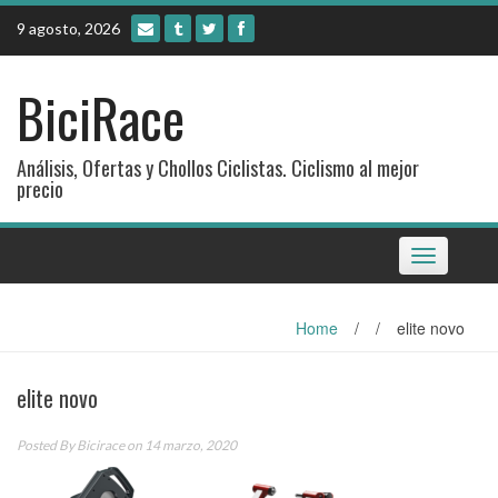
Skip
9 agosto, 2026
to
content
BiciRace
Análisis, Ofertas y Chollos Ciclistas. Ciclismo al mejor
precio
Toggle
navigation
Home
/
/
elite novo
elite novo
Posted By
Bicirace
on 14 marzo, 2020