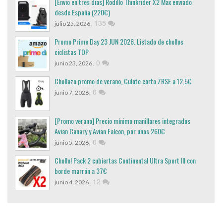
[Envio en tres dias] Rodillo Thinkrider X2 Max enviado
desde España (220€)
,
135
julio 25, 2026
Promo Prime Day 23 JUN 2026. Listado de chollos
ciclistas TOP
,
0
junio 23, 2026
Chollazo promo de verano, Culote corto ZRSE a 12,5€
,
0
junio 7, 2026
[Promo verano] Precio mínimo manillares integrados
Avian Canary y Avian Falcon, por unos 260€
,
0
junio 5, 2026
Chollo! Pack 2 cubiertas Continental Ultra Sport III con
borde marrón a 37€
,
12
junio 4, 2026