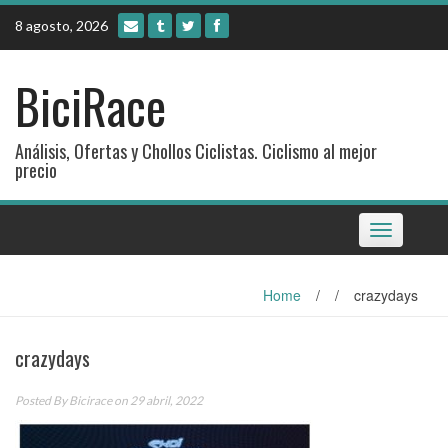
Skip
8 agosto, 2026
to
content
BiciRace
Análisis, Ofertas y Chollos Ciclistas. Ciclismo al mejor
precio
Toggle
navigation
Home
/
/
crazydays
crazydays
Posted By
Bicirace
on 29 abril, 2022