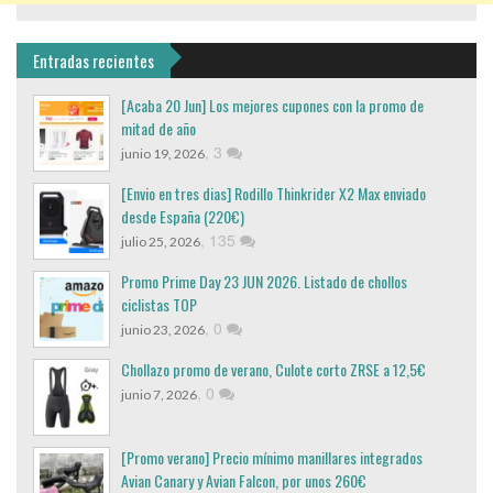
Entradas recientes
[Acaba 20 Jun] Los mejores cupones con la promo de
mitad de año
,
3
junio 19, 2026
[Envio en tres dias] Rodillo Thinkrider X2 Max enviado
desde España (220€)
,
135
julio 25, 2026
Promo Prime Day 23 JUN 2026. Listado de chollos
ciclistas TOP
,
0
junio 23, 2026
Chollazo promo de verano, Culote corto ZRSE a 12,5€
,
0
junio 7, 2026
[Promo verano] Precio mínimo manillares integrados
Avian Canary y Avian Falcon, por unos 260€