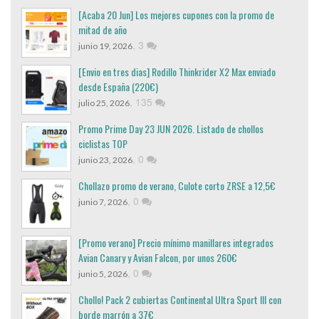
[Acaba 20 Jun] Los mejores cupones con la promo de
mitad de año
,
3
junio 19, 2026
[Envio en tres dias] Rodillo Thinkrider X2 Max enviado
desde España (220€)
,
135
julio 25, 2026
Promo Prime Day 23 JUN 2026. Listado de chollos
ciclistas TOP
,
0
junio 23, 2026
Chollazo promo de verano, Culote corto ZRSE a 12,5€
,
0
junio 7, 2026
[Promo verano] Precio mínimo manillares integrados
Avian Canary y Avian Falcon, por unos 260€
,
0
junio 5, 2026
Chollo! Pack 2 cubiertas Continental Ultra Sport III con
borde marrón a 37€