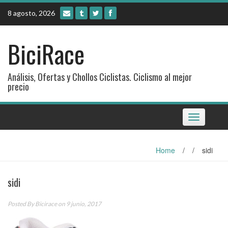
Skip
8 agosto, 2026
to
content
BiciRace
Análisis, Ofertas y Chollos Ciclistas. Ciclismo al mejor
precio
Toggle
navigation
Home
/
/
sidi
sidi
Posted By
Bicirace
on 9 junio, 2017