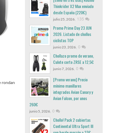
Thinkrider X2 Max enviado
desde España (220€)
,
135
julio 25, 2026
Promo Prime Day 23 JUN
2026. Listado de chollos
ciclistas TOP
,
0
junio 23, 2026
Chollazo promo de verano,
Culote corto ZRSE a 12,5€
,
0
junio 7, 2026
[Promo verano] Precio
e rondan
mínimo manillares
integrados Avian Canary y
Avian Falcon, por unos
260€
,
0
junio 5, 2026
Chollo! Pack 2 cubiertas
Continental Ultra Sport III
con borde marrón a 37€