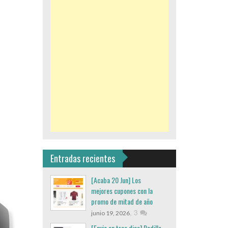
Entradas recientes
[Acaba 20 Jun] Los
mejores cupones con la
promo de mitad de año
,
3
junio 19, 2026
[Envio en tres dias] Rodillo