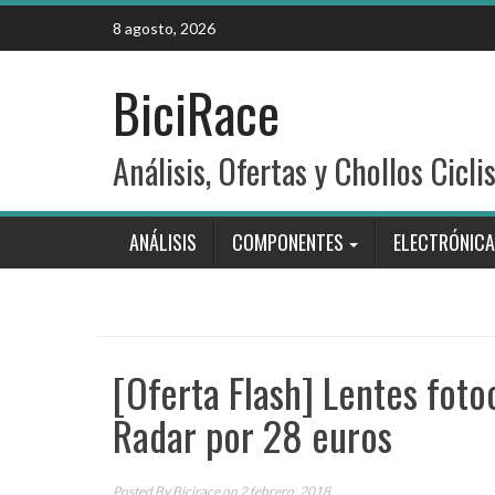
Skip
8 agosto, 2026
to
content
BiciRace
Análisis, Ofertas y Chollos Cicli
ANÁLISIS
COMPONENTES
ELECTRÓNICA
[Oferta Flash] Lentes fot
Radar por 28 euros
Posted By
Bicirace
on 2 febrero, 2018