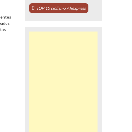
TOP 10 ciclismo Aliexpress
lentes
eados,
stas