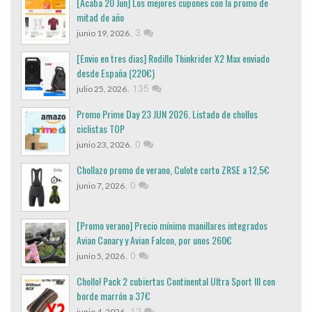
[Acaba 20 Jun] Los mejores cupones con la promo de
mitad de año
,
3
junio 19, 2026
[Envio en tres dias] Rodillo Thinkrider X2 Max enviado
desde España (220€)
,
135
julio 25, 2026
Promo Prime Day 23 JUN 2026. Listado de chollos
ciclistas TOP
,
0
junio 23, 2026
Chollazo promo de verano, Culote corto ZRSE a 12,5€
,
0
junio 7, 2026
[Promo verano] Precio mínimo manillares integrados
Avian Canary y Avian Falcon, por unos 260€
,
0
junio 5, 2026
Chollo! Pack 2 cubiertas Continental Ultra Sport III con
borde marrón a 37€
,
12
junio 4, 2026