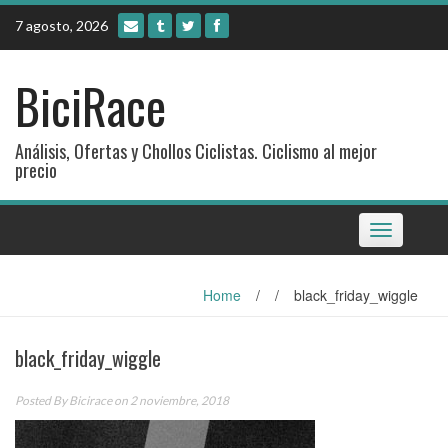
Skip
7 agosto, 2026
to
content
BiciRace
Análisis, Ofertas y Chollos Ciclistas. Ciclismo al mejor
precio
Toggle
navigation
Home
/
/
black_friday_wiggle
black_friday_wiggle
Posted By
Bicirace
on 2 noviembre, 2018