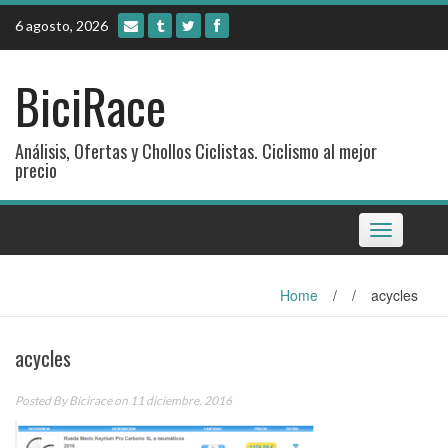
Skip
6 agosto, 2026
to
content
BiciRace
Análisis, Ofertas y Chollos Ciclistas. Ciclismo al mejor
precio
Toggle
navigation
Home
/
/
acycles
acycles
Posted By
Bicirace
on 11 diciembre, 2016