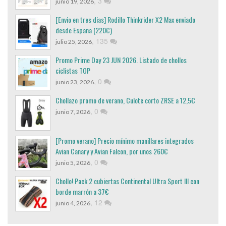
,
3
junio 19, 2026
[Envio en tres dias] Rodillo Thinkrider X2 Max enviado
desde España (220€)
,
135
julio 25, 2026
Promo Prime Day 23 JUN 2026. Listado de chollos
ciclistas TOP
,
0
junio 23, 2026
Chollazo promo de verano, Culote corto ZRSE a 12,5€
,
0
junio 7, 2026
[Promo verano] Precio mínimo manillares integrados
Avian Canary y Avian Falcon, por unos 260€
,
0
junio 5, 2026
Chollo! Pack 2 cubiertas Continental Ultra Sport III con
borde marrón a 37€
,
12
junio 4, 2026