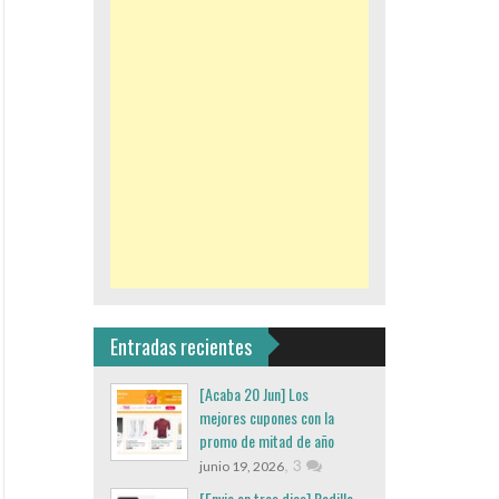
Entradas recientes
[Acaba 20 Jun] Los
mejores cupones con la
promo de mitad de año
,
3
junio 19, 2026
[Envio en tres dias] Rodillo