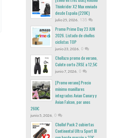
Thinkrider X2 Max enviado
desde España (220€)
,
135
julio 25, 2026
Promo Prime Day 23 JUN
2026. Listado de chollos
ciclistas TOP
,
0
junio 23, 2026
Chollazo promo de verano,
Culote corto ZRSE a 12,5€
,
0
junio 7, 2026
[Promo verano] Precio
mínimo manillares
integrados Avian Canary y
Avian Falcon, por unos
260€
,
0
junio 5, 2026
Chollo! Pack 2 cubiertas
Continental Ultra Sport III
con borde marrón a 37€