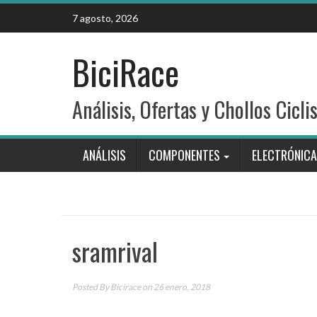
Skip
7 agosto, 2026
to
content
BiciRace
Análisis, Ofertas y Chollos Cicli
ANÁLISIS
COMPONENTES
ELECTRÓNICA
sramrival
Posted By
Bicirace
on 26 enero, 2018