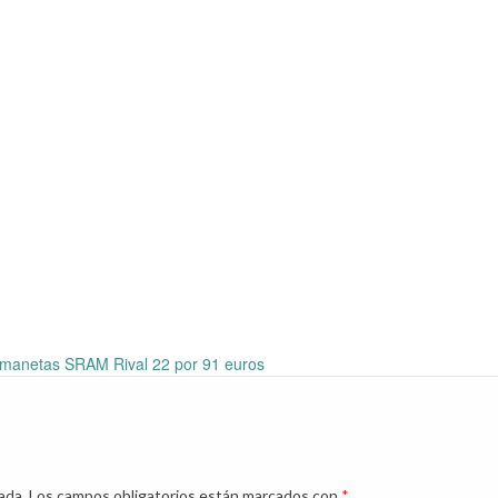
manetas SRAM Rival 22 por 91 euros
ada.
Los campos obligatorios están marcados con
*