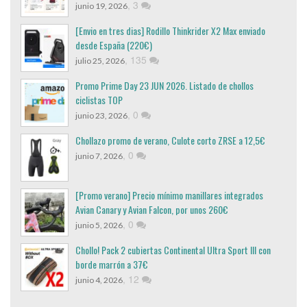
,
3
junio 19, 2026
[Envio en tres dias] Rodillo Thinkrider X2 Max enviado
desde España (220€)
,
135
julio 25, 2026
Promo Prime Day 23 JUN 2026. Listado de chollos
ciclistas TOP
,
0
junio 23, 2026
Chollazo promo de verano, Culote corto ZRSE a 12,5€
,
0
junio 7, 2026
[Promo verano] Precio mínimo manillares integrados
Avian Canary y Avian Falcon, por unos 260€
,
0
junio 5, 2026
Chollo! Pack 2 cubiertas Continental Ultra Sport III con
borde marrón a 37€
,
12
junio 4, 2026