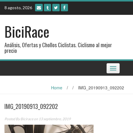
Skip
8 agosto, 2026
to
content
BiciRace
Análisis, Ofertas y Chollos Ciclistas. Ciclismo al mejor
precio
Toggle
navigation
Home
/
/
IMG_20190913_092202
IMG_20190913_092202
Posted By
Bicirace
on 13 septiembre, 2019