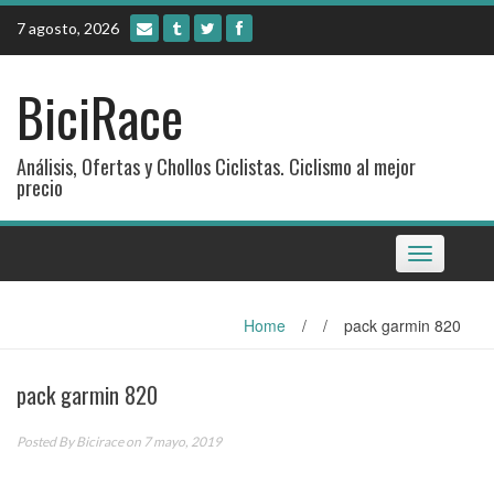
Skip
7 agosto, 2026
to
content
BiciRace
Análisis, Ofertas y Chollos Ciclistas. Ciclismo al mejor
precio
Toggle
navigation
Home
/
/
pack garmin 820
pack garmin 820
Posted By
Bicirace
on 7 mayo, 2019