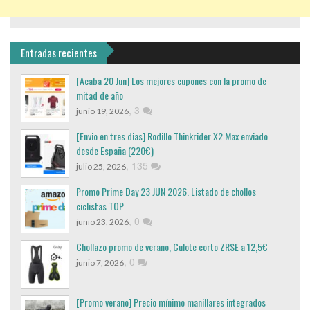
Entradas recientes
[Acaba 20 Jun] Los mejores cupones con la promo de
mitad de año
,
3
junio 19, 2026
[Envio en tres dias] Rodillo Thinkrider X2 Max enviado
desde España (220€)
,
135
julio 25, 2026
Promo Prime Day 23 JUN 2026. Listado de chollos
ciclistas TOP
,
0
junio 23, 2026
Chollazo promo de verano, Culote corto ZRSE a 12,5€
,
0
junio 7, 2026
[Promo verano] Precio mínimo manillares integrados