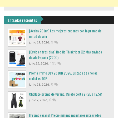
Entradas recientes
[Acaba 20 Jun] Los mejores cupones con la promo de
mitad de año
,
3
junio 19, 2026
[Envio en tres dias] Rodillo Thinkrider X2 Max enviado
desde España (220€)
,
135
julio 25, 2026
Promo Prime Day 23 JUN 2026. Listado de chollos
ciclistas TOP
,
0
junio 23, 2026
Chollazo promo de verano, Culote corto ZRSE a 12,5€
,
0
junio 7, 2026
[Promo verano] Precio mínimo manillares integrados