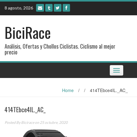
Skip
8 agosto, 2026
to
content
BiciRace
Análisis, Ofertas y Chollos Ciclistas. Ciclismo al mejor
precio
Toggle
navigation
Home
/
/
414TEbce4IL._AC_
414TEbce4IL._AC_
Posted By
Bicirace
on 25 octubre, 2020