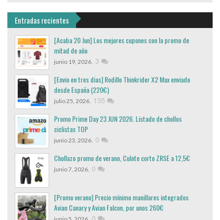
Entradas recientes
[Acaba 20 Jun] Los mejores cupones con la promo de
mitad de año
,
3
junio 19, 2026
[Envio en tres dias] Rodillo Thinkrider X2 Max enviado
desde España (220€)
,
135
julio 25, 2026
Promo Prime Day 23 JUN 2026. Listado de chollos
ciclistas TOP
,
0
junio 23, 2026
Chollazo promo de verano, Culote corto ZRSE a 12,5€
,
0
junio 7, 2026
[Promo verano] Precio mínimo manillares integrados
Avian Canary y Avian Falcon, por unos 260€
,
0
junio 5, 2026