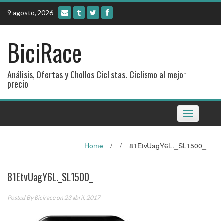
Skip
9 agosto, 2026
to
content
BiciRace
Análisis, Ofertas y Chollos Ciclistas. Ciclismo al mejor
precio
Toggle
navigation
Home
/
/
81EtvUagY6L._SL1500_
81EtvUagY6L._SL1500_
Posted By
Bicirace
on 23 abril, 2017