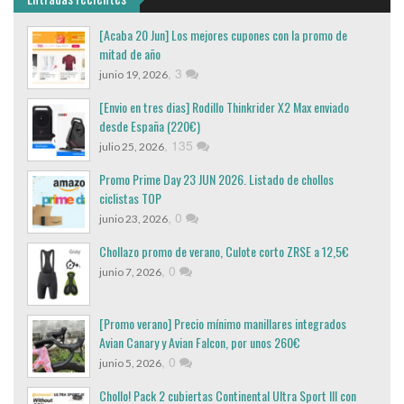
[Acaba 20 Jun] Los mejores cupones con la promo de
mitad de año
,
3
junio 19, 2026
[Envio en tres dias] Rodillo Thinkrider X2 Max enviado
desde España (220€)
,
135
julio 25, 2026
Promo Prime Day 23 JUN 2026. Listado de chollos
ciclistas TOP
,
0
junio 23, 2026
Chollazo promo de verano, Culote corto ZRSE a 12,5€
,
0
junio 7, 2026
[Promo verano] Precio mínimo manillares integrados
Avian Canary y Avian Falcon, por unos 260€
,
0
junio 5, 2026
Chollo! Pack 2 cubiertas Continental Ultra Sport III con