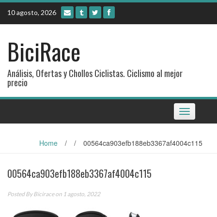
Skip
10 agosto, 2026
to
content
BiciRace
Análisis, Ofertas y Chollos Ciclistas. Ciclismo al mejor
precio
Toggle
navigation
Home
/
/
00564ca903efb188eb3367af4004c115
00564ca903efb188eb3367af4004c115
Posted By
Bicirace
on 1 agosto, 2022