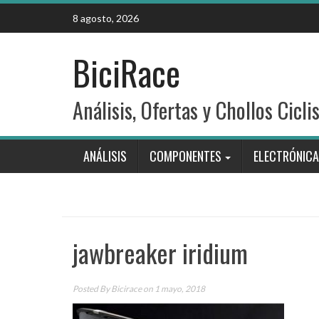
Skip
8 agosto, 2026
to
content
BiciRace
Análisis, Ofertas y Chollos Cicli
ANÁLISIS
COMPONENTES
ELECTRÓNICA
jawbreaker iridium
Posted By
Bicirace
on 1 mayo, 2018