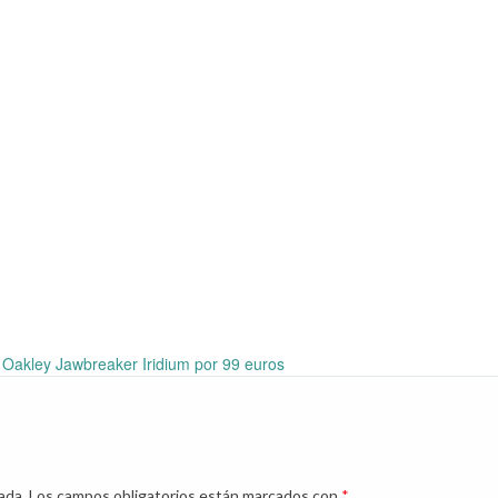
 Oakley Jawbreaker Iridium por 99 euros
ada.
Los campos obligatorios están marcados con
*