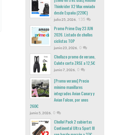
Thinkrider X2 Max enviado
desde España (220€)
,
135
julio 25, 2026
Promo Prime Day 23 JUN
2026. Listado de chollos
ciclistas TOP
,
0
junio 23, 2026
Chollazo promo de verano,
Culote corto ZRSE a 12,5€
,
0
junio 7, 2026
[Promo verano] Precio
mínimo manillares
integrados Avian Canary y
Avian Falcon, por unos
260€
,
0
junio 5, 2026
Chollo! Pack 2 cubiertas
Continental Ultra Sport III
con borde marrón a 37€