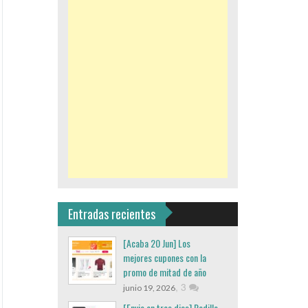
Entradas recientes
[Acaba 20 Jun] Los
mejores cupones con la
promo de mitad de año
,
3
junio 19, 2026
[Envio en tres dias] Rodillo