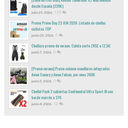
desde España (220€)
,
135
julio 25, 2026
Promo Prime Day 23 JUN 2026. Listado de chollos
ciclistas TOP
,
0
junio 23, 2026
Chollazo promo de verano, Culote corto ZRSE a 12,5€
,
0
junio 7, 2026
[Promo verano] Precio mínimo manillares integrados
Avian Canary y Avian Falcon, por unos 260€
,
0
junio 5, 2026
Chollo! Pack 2 cubiertas Continental Ultra Sport III con
borde marrón a 37€
,
12
junio 4, 2026