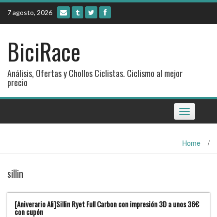
Skip
7 agosto, 2026
to
content
BiciRace
Análisis, Ofertas y Chollos Ciclistas. Ciclismo al mejor
precio
Toggle
navigation
Home
/
sillin
[Aniverario Ali]Sillin Ryet Full Carbon con impresión 3D a unos 36€
con cupón