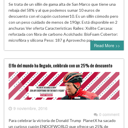
Se trata de un sillín de gama alta de San Marco que tiene una
rebaja del 58% y al que podemos sumar 10 euros de
descuento con el cupón customer10. Es un sillín cómodo pero
con un peso cuidado de menos de 190gr. Está disponible en 2
anchuras Ver oferta Características Raíles: Xsilite Carcasa:
reforzada con fibra de carbono Acolchado: BioFoam Cobertor:
microfibra y silicona Peso: 187 g Aprovecho para…
Read More >>
El fin del mundo ha llegado, celébralo con un 25% de descuento
9 noviembre, 2016
0 comment
Para celebrar la victoria de Donald Trump PlanetX ha sacado
un curioso cupón ENDOFWORLD que ofrece un 25% de