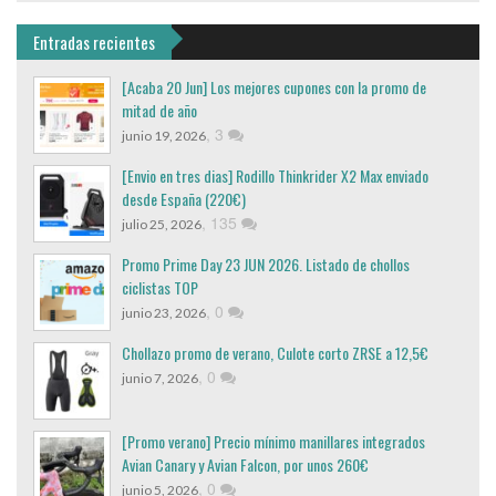
Entradas recientes
[Acaba 20 Jun] Los mejores cupones con la promo de
mitad de año
,
3
junio 19, 2026
[Envio en tres dias] Rodillo Thinkrider X2 Max enviado
desde España (220€)
,
135
julio 25, 2026
Promo Prime Day 23 JUN 2026. Listado de chollos
ciclistas TOP
,
0
junio 23, 2026
Chollazo promo de verano, Culote corto ZRSE a 12,5€
,
0
junio 7, 2026
[Promo verano] Precio mínimo manillares integrados
Avian Canary y Avian Falcon, por unos 260€
,
0
junio 5, 2026