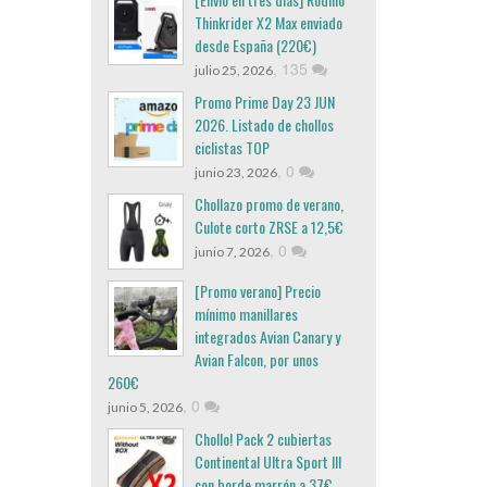
Thinkrider X2 Max enviado
desde España (220€)
,
135
julio 25, 2026
Promo Prime Day 23 JUN
2026. Listado de chollos
ciclistas TOP
,
0
junio 23, 2026
Chollazo promo de verano,
Culote corto ZRSE a 12,5€
,
0
junio 7, 2026
[Promo verano] Precio
mínimo manillares
integrados Avian Canary y
Avian Falcon, por unos
260€
,
0
junio 5, 2026
Chollo! Pack 2 cubiertas
Continental Ultra Sport III
con borde marrón a 37€