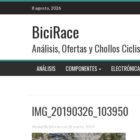
Skip
8 agosto, 2026
to
content
BiciRace
Análisis, Ofertas y Chollos Cicli
ANÁLISIS
COMPONENTES
ELECTRÓNICA
IMG_20190326_103950
Posted By
Bicirace
on 26 marzo, 2019