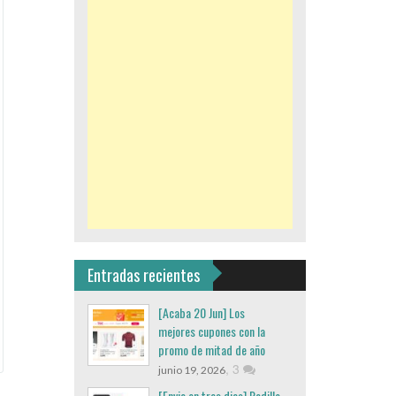
Entradas recientes
[Acaba 20 Jun] Los
mejores cupones con la
promo de mitad de año
,
3
junio 19, 2026
[Envio en tres dias] Rodillo