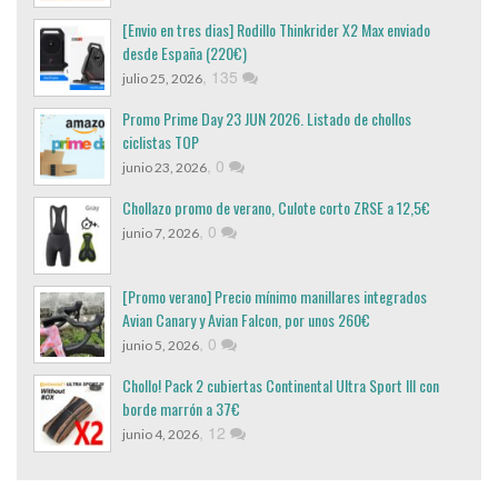
[Envio en tres dias] Rodillo Thinkrider X2 Max enviado
desde España (220€)
,
135
julio 25, 2026
Promo Prime Day 23 JUN 2026. Listado de chollos
ciclistas TOP
,
0
junio 23, 2026
Chollazo promo de verano, Culote corto ZRSE a 12,5€
,
0
junio 7, 2026
[Promo verano] Precio mínimo manillares integrados
Avian Canary y Avian Falcon, por unos 260€
,
0
junio 5, 2026
Chollo! Pack 2 cubiertas Continental Ultra Sport III con
borde marrón a 37€
,
12
junio 4, 2026