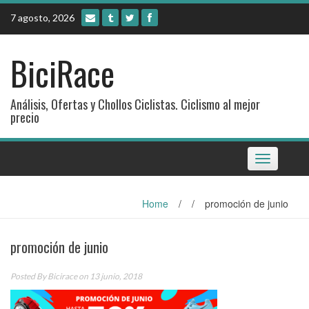
Skip
7 agosto, 2026
to
content
BiciRace
Análisis, Ofertas y Chollos Ciclistas. Ciclismo al mejor
precio
Toggle
navigation
Home
/
/
promoción de junio
promoción de junio
Posted By
Bicirace
on 13 junio, 2018