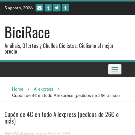
Skip
5 agosto, 2026
to
content
BiciRace
Análisis, Ofertas y Chollos Ciclistas. Ciclismo al mejor
precio
Toggle
navigation
Home
/
Aliexpress
/
Cupón de 4€ en todo Aliexpress (pedidos de 26€ o más)
Cupón de 4€ en todo Aliexpress (pedidos de 26€ o
más)
Posted By
Bicirace
on 1 septiembre, 2020