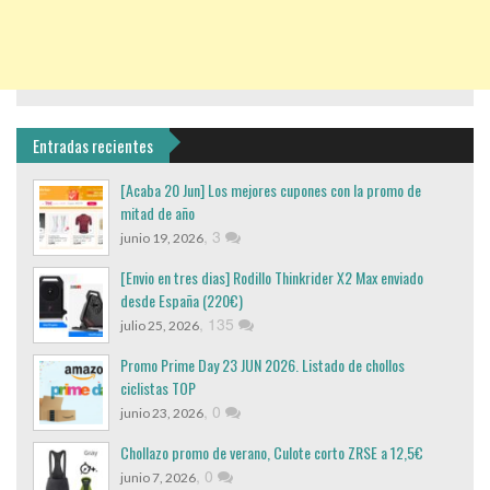
Entradas recientes
[Acaba 20 Jun] Los mejores cupones con la promo de
mitad de año
,
3
junio 19, 2026
[Envio en tres dias] Rodillo Thinkrider X2 Max enviado
desde España (220€)
,
135
julio 25, 2026
Promo Prime Day 23 JUN 2026. Listado de chollos
ciclistas TOP
,
0
junio 23, 2026
Chollazo promo de verano, Culote corto ZRSE a 12,5€
,
0
junio 7, 2026