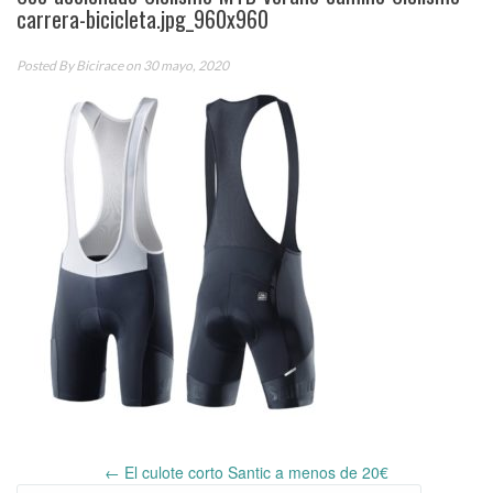
carrera-bicicleta.jpg_960x960
Posted By
Bicirace
on 30 mayo, 2020
←
El culote corto Santic a menos de 20€