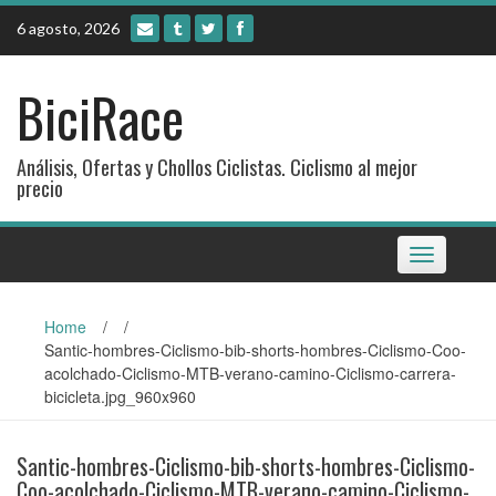
Skip
6 agosto, 2026
to
content
BiciRace
Análisis, Ofertas y Chollos Ciclistas. Ciclismo al mejor
precio
Toggle
navigation
Home
/
/
Santic-hombres-Ciclismo-bib-shorts-hombres-Ciclismo-Coo-
acolchado-Ciclismo-MTB-verano-camino-Ciclismo-carrera-
bicicleta.jpg_960x960
Santic-hombres-Ciclismo-bib-shorts-hombres-Ciclismo-
Coo-acolchado-Ciclismo-MTB-verano-camino-Ciclismo-