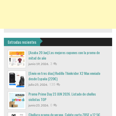
Entradas recientes
[Acaba 20 Jun] Los mejores cupones con la promo de
mitad de año
,
3
junio 19, 2026
[Envio en tres dias] Rodillo Thinkrider X2 Max enviado
desde España (220€)
,
135
julio 25, 2026
Promo Prime Day 23 JUN 2026. Listado de chollos
ciclistas TOP
,
0
junio 23, 2026
Chollazo promo de verano, Culote corto ZRSE a 12,5€