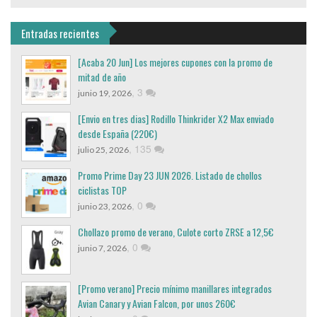
Entradas recientes
[Acaba 20 Jun] Los mejores cupones con la promo de
mitad de año
,
3
junio 19, 2026
[Envio en tres dias] Rodillo Thinkrider X2 Max enviado
desde España (220€)
,
135
julio 25, 2026
Promo Prime Day 23 JUN 2026. Listado de chollos
ciclistas TOP
,
0
junio 23, 2026
Chollazo promo de verano, Culote corto ZRSE a 12,5€
,
0
junio 7, 2026
[Promo verano] Precio mínimo manillares integrados
Avian Canary y Avian Falcon, por unos 260€