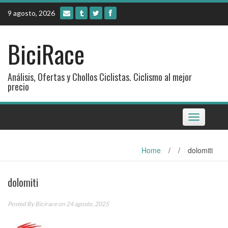
Skip
9 agosto, 2026
to
content
BiciRace
Análisis, Ofertas y Chollos Ciclistas. Ciclismo al mejor
precio
Toggle
navigation
Home
/
/
dolomiti
dolomiti
Posted By
Bicirace
on 24 agosto, 2025