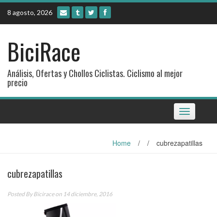
Skip
8 agosto, 2026
to
content
BiciRace
Análisis, Ofertas y Chollos Ciclistas. Ciclismo al mejor
precio
Toggle
navigation
Home
/
/
cubrezapatillas
cubrezapatillas
Posted By
Bicirace
on 14 diciembre, 2016