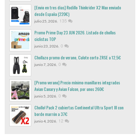
[Envio en tres dias] Rodillo Thinkrider X2 Max enviado
desde España (220€)
,
135
julio 25, 2026
Promo Prime Day 23 JUN 2026. Listado de chollos
ciclistas TOP
,
0
junio 23, 2026
Chollazo promo de verano, Culote corto ZRSE a 12,5€
,
0
junio 7, 2026
[Promo verano] Precio mínimo manillares integrados
Avian Canary y Avian Falcon, por unos 260€
,
0
junio 5, 2026
Chollo! Pack 2 cubiertas Continental Ultra Sport III con
borde marrón a 37€
,
12
junio 4, 2026