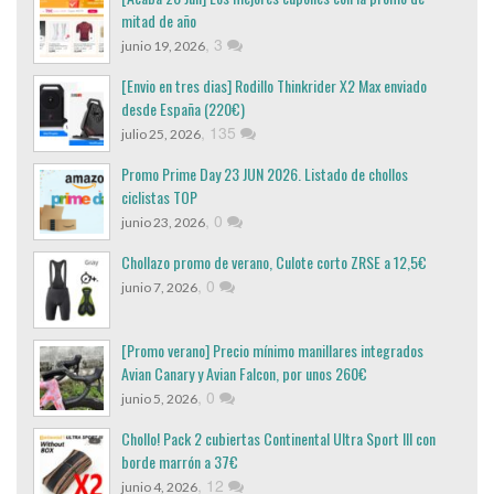
mitad de año
,
3
junio 19, 2026
[Envio en tres dias] Rodillo Thinkrider X2 Max enviado
desde España (220€)
,
135
julio 25, 2026
Promo Prime Day 23 JUN 2026. Listado de chollos
ciclistas TOP
,
0
junio 23, 2026
Chollazo promo de verano, Culote corto ZRSE a 12,5€
,
0
junio 7, 2026
[Promo verano] Precio mínimo manillares integrados
Avian Canary y Avian Falcon, por unos 260€
,
0
junio 5, 2026
Chollo! Pack 2 cubiertas Continental Ultra Sport III con
borde marrón a 37€
,
12
junio 4, 2026