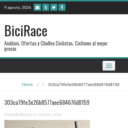
Skip
9 agosto, 2026
to
content
BiciRace
Análisis, Ofertas y Chollos Ciclistas. Ciclismo al mejor
precio
Toggle
navigation
Home
/
/
303ca79fe3e26b8577aec684676d8159
303ca79fe3e26b8577aec684676d8159
Posted By
Bicirace
on 12 marzo, 2016