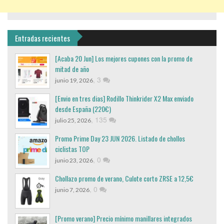
Entradas recientes
[Acaba 20 Jun] Los mejores cupones con la promo de
mitad de año
,
3
junio 19, 2026
[Envio en tres dias] Rodillo Thinkrider X2 Max enviado
desde España (220€)
,
135
julio 25, 2026
Promo Prime Day 23 JUN 2026. Listado de chollos
ciclistas TOP
,
0
junio 23, 2026
Chollazo promo de verano, Culote corto ZRSE a 12,5€
,
0
junio 7, 2026
[Promo verano] Precio mínimo manillares integrados