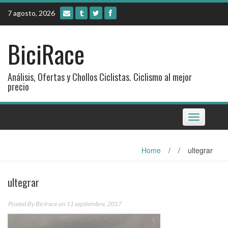
Skip
7 agosto, 2026
to
content
BiciRace
Análisis, Ofertas y Chollos Ciclistas. Ciclismo al mejor
precio
Toggle
navigation
Home
/
/
ultegrar
ultegrar
Posted By
Bicirace
on 11 septiembre, 2017