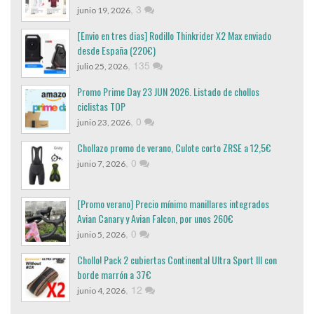
,
3
junio 19, 2026
[Envio en tres dias] Rodillo Thinkrider X2 Max enviado
desde España (220€)
,
135
julio 25, 2026
Promo Prime Day 23 JUN 2026. Listado de chollos
ciclistas TOP
,
0
junio 23, 2026
Chollazo promo de verano, Culote corto ZRSE a 12,5€
,
0
junio 7, 2026
[Promo verano] Precio mínimo manillares integrados
Avian Canary y Avian Falcon, por unos 260€
,
0
junio 5, 2026
Chollo! Pack 2 cubiertas Continental Ultra Sport III con
borde marrón a 37€
,
12
junio 4, 2026