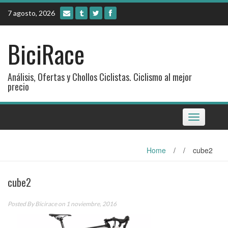
Skip
7 agosto, 2026
to
content
BiciRace
Análisis, Ofertas y Chollos Ciclistas. Ciclismo al mejor
precio
Toggle
navigation
Home
/
/
cube2
cube2
Posted By
Bicirace
on 1 noviembre, 2016