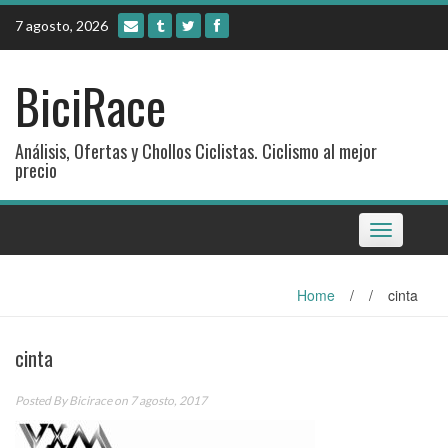
Skip
7 agosto, 2026
to
content
BiciRace
Análisis, Ofertas y Chollos Ciclistas. Ciclismo al mejor
precio
Toggle
navigation
Home
/
/
cinta
cinta
Posted By
Bicirace
on 7 agosto, 2017