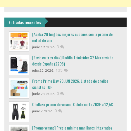
Entradas recientes
[Acaba 20 Jun] Los mejores cupones con la promo de
mitad de año
,
3
junio 19, 2026
[Envio en tres dias] Rodillo Thinkrider X2 Max enviado
desde España (220€)
,
135
julio 25, 2026
Promo Prime Day 23 JUN 2026. Listado de chollos
ciclistas TOP
,
0
junio 23, 2026
Chollazo promo de verano, Culote corto ZRSE a 12,5€
,
0
junio 7, 2026
[Promo verano] Precio mínimo manillares integrados