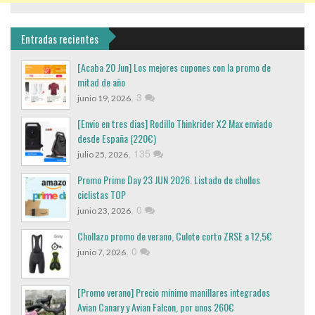
Entradas recientes
[Acaba 20 Jun] Los mejores cupones con la promo de
mitad de año
,
3
junio 19, 2026
[Envio en tres dias] Rodillo Thinkrider X2 Max enviado
desde España (220€)
,
135
julio 25, 2026
Promo Prime Day 23 JUN 2026. Listado de chollos
ciclistas TOP
,
0
junio 23, 2026
Chollazo promo de verano, Culote corto ZRSE a 12,5€
,
0
junio 7, 2026
[Promo verano] Precio mínimo manillares integrados
Avian Canary y Avian Falcon, por unos 260€