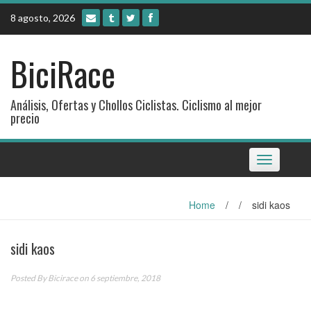
Skip
8 agosto, 2026
to
content
BiciRace
Análisis, Ofertas y Chollos Ciclistas. Ciclismo al mejor
precio
Toggle
navigation
Home
/
/
sidi kaos
sidi kaos
Posted By
Bicirace
on 6 septiembre, 2018