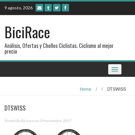
Skip
9 agosto, 2026
to
content
BiciRace
Análisis, Ofertas y Chollos Ciclistas. Ciclismo al mejor
precio
Toggle
navigation
Home
/
/
DTSWISS
DTSWISS
Posted By
Bicirace
on 29 noviembre, 2017