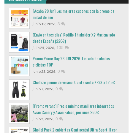
[Acaba 20 Jun] Los mejores cupones con la promo de
mitad de año
,
3
junio 19, 2026
[Envio en tres dias] Rodillo Thinkrider X2 Max enviado
desde España (220€)
,
135
julio 25, 2026
Promo Prime Day 23 JUN 2026. Listado de chollos
ciclistas TOP
,
0
junio 23, 2026
Chollazo promo de verano, Culote corto ZRSE a 12,5€
,
0
junio 7, 2026
[Promo verano] Precio mínimo manillares integrados
Avian Canary y Avian Falcon, por unos 260€
,
0
junio 5, 2026
Chollo! Pack 2 cubiertas Continental Ultra Sport III con