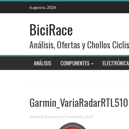
Skip
6 agosto, 2026
to
content
BiciRace
Análisis, Ofertas y Chollos Cicli
ANÁLISIS
COMPONENTES
ELECTRÓNICA
Garmin_VariaRadarRTL510 
Posted By
Bicirace
on 27 noviembre, 2019