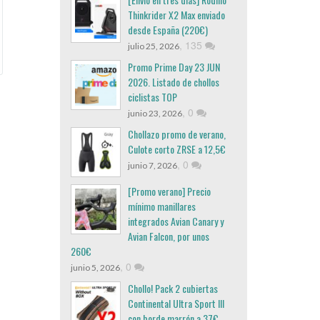
Thinkrider X2 Max enviado
desde España (220€)
,
135
julio 25, 2026
Promo Prime Day 23 JUN
2026. Listado de chollos
ciclistas TOP
,
0
junio 23, 2026
Chollazo promo de verano,
Culote corto ZRSE a 12,5€
,
0
junio 7, 2026
[Promo verano] Precio
mínimo manillares
integrados Avian Canary y
Avian Falcon, por unos
260€
,
0
junio 5, 2026
Chollo! Pack 2 cubiertas
Continental Ultra Sport III
con borde marrón a 37€