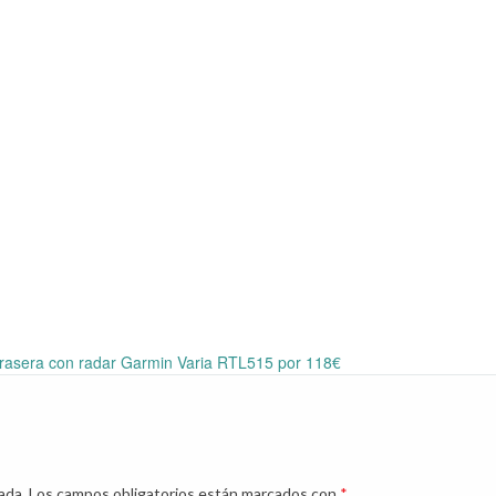
trasera con radar Garmin Varia RTL515 por 118€
ada.
Los campos obligatorios están marcados con
*