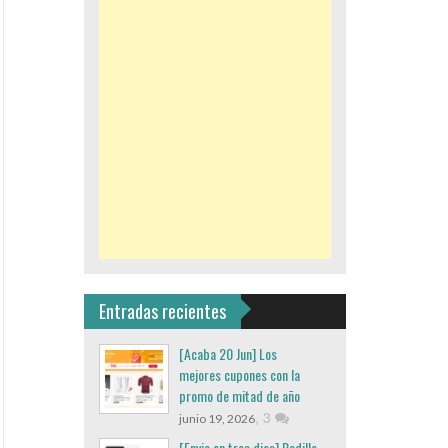
Entradas recientes
[Acaba 20 Jun] Los
mejores cupones con la
promo de mitad de año
,
3
junio 19, 2026
[Envio en tres dias] Rodillo