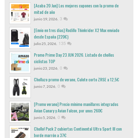
[Acaba 20 Jun] Los mejores cupones con la promo de
mitad de año
,
3
junio 19, 2026
[Envio en tres dias] Rodillo Thinkrider X2 Max enviado
desde España (220€)
,
135
julio 25, 2026
Promo Prime Day 23 JUN 2026. Listado de chollos
ciclistas TOP
,
0
junio 23, 2026
Chollazo promo de verano, Culote corto ZRSE a 12,5€
,
0
junio 7, 2026
[Promo verano] Precio mínimo manillares integrados
Avian Canary y Avian Falcon, por unos 260€
,
0
junio 5, 2026
Chollo! Pack 2 cubiertas Continental Ultra Sport III con
borde marrón a 37€