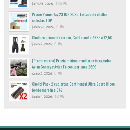
,
135
julio 25, 2026
Promo Prime Day 23 JUN 2026. Listado de chollos
ciclistas TOP
,
0
junio 23, 2026
Chollazo promo de verano, Culote corto ZRSE a 12,5€
,
0
junio 7, 2026
[Promo verano] Precio mínimo manillares integrados
Avian Canary y Avian Falcon, por unos 260€
,
0
junio 5, 2026
Chollo! Pack 2 cubiertas Continental Ultra Sport III con
borde marrón a 37€
,
12
junio 4, 2026