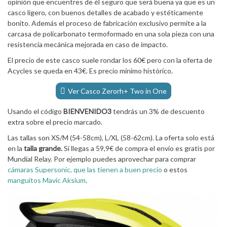
opinión que encuentres de él seguro que será buena ya que es un
casco ligero, con buenos detalles de acabado y estéticamente
bonito. Además el proceso de fabricación exclusivo permite a la
carcasa de policarbonato termoformado en una sola pieza con una
resistencia mecánica mejorada en caso de impacto.
El precio de este casco suele rondar los 60€ pero con la oferta de
Acycles se queda en 43€. Es precio mínimo histórico.
Ver Casco Zerorh+ Two in One
Usando el código
BIENVENIDO3
tendrás un 3% de descuento
extra sobre el precio marcado.
Las tallas son XS/M (54-58cm), L/XL (58-62cm). La oferta solo está
en la
talla grande.
Si llegas a 59,9€ de compra el envío es gratis por
Mundial Relay. Por ejemplo puedes aprovechar para comprar
cámaras Supersonic, que las tienen a buen precio
o estos
manguitos Mavic Aksium
.