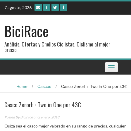
Skip
7 agosto, 2026
to
content
BiciRace
Análisis, Ofertas y Chollos Ciclistas. Ciclismo al mejor
precio
Toggle
navigation
Home
/
Cascos
/
Casco Zerorh+ Two in One por 43€
Casco Zerorh+ Two in One por 43€
Posted By
Bicirace
on 2 enero, 2018
Quizá sea el casco mejor valorado en su rango de precios, cualquier