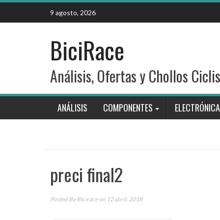
Skip
9 agosto, 2026
to
content
BiciRace
Análisis, Ofertas y Chollos Cicli
ANÁLISIS
COMPONENTES
ELECTRÓNICA
preci final2
Posted By
Bicirace
on 12 abril, 2018