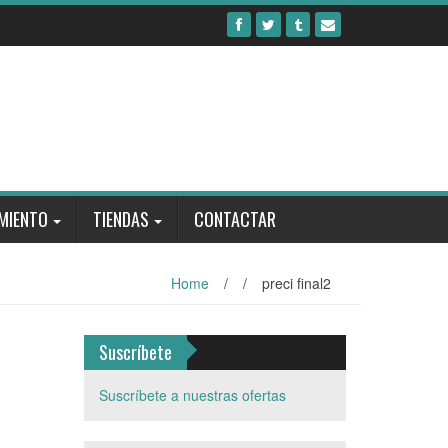
MIENTO
TIENDAS
CONTACTAR
Home
/
/
preci final2
Suscríbete
Suscríbete a nuestras ofertas