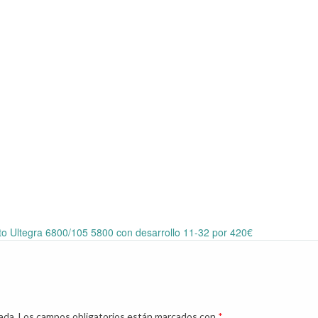
to Ultegra 6800/105 5800 con desarrollo 11-32 por 420€
ada.
Los campos obligatorios están marcados con
*