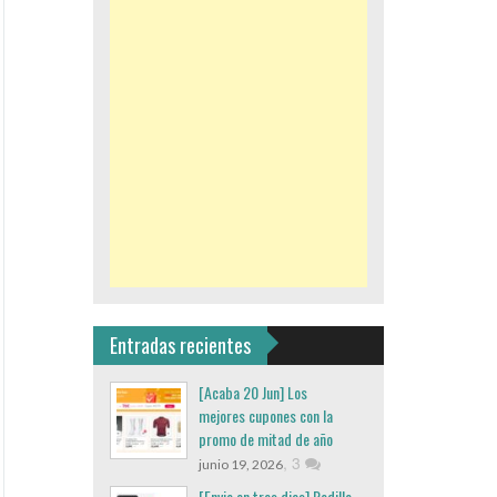
Entradas recientes
[Acaba 20 Jun] Los
mejores cupones con la
promo de mitad de año
,
3
junio 19, 2026
[Envio en tres dias] Rodillo