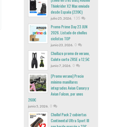
Thinkrider X2 Max enviado
desde España (220€)
,
135
julio 25, 2026
Promo Prime Day 23 JUN
2026. Listado de chollos
ciclistas TOP
,
0
junio 23, 2026
Chollazo promo de verano,
Culote corto ZRSE a 12,5€
,
0
junio 7, 2026
[Promo verano] Precio
mínimo manillares
integrados Avian Canary y
Avian Falcon, por unos
260€
,
0
junio 5, 2026
Chollo! Pack 2 cubiertas
Continental Ultra Sport III
con borde marrón a 37€