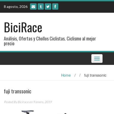
Skip
8 agosto, 2026
to
content
BiciRace
Análisis, Ofertas y Chollos Ciclistas. Ciclismo al mejor
precio
Toggle
navigation
Home
/
/
fuji transsonic
fuji transsonic
Posted By
Bicirace
on 9 enero, 2019