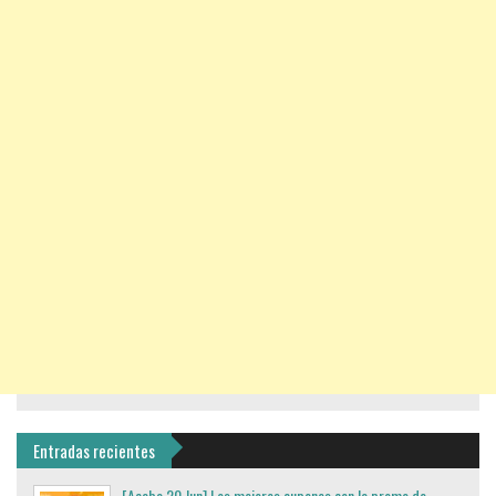
Entradas recientes
[Acaba 20 Jun] Los mejores cupones con la promo de