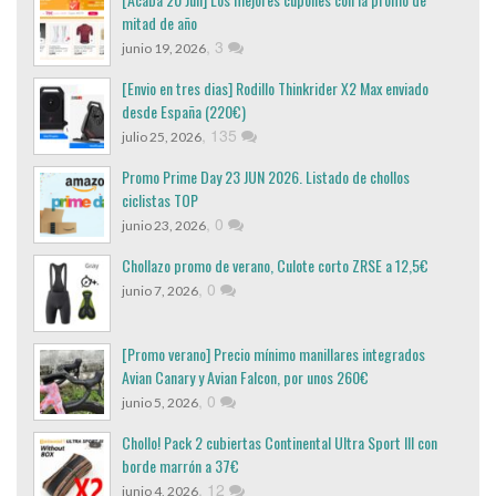
mitad de año
,
3
junio 19, 2026
[Envio en tres dias] Rodillo Thinkrider X2 Max enviado
desde España (220€)
,
135
julio 25, 2026
Promo Prime Day 23 JUN 2026. Listado de chollos
ciclistas TOP
,
0
junio 23, 2026
Chollazo promo de verano, Culote corto ZRSE a 12,5€
,
0
junio 7, 2026
[Promo verano] Precio mínimo manillares integrados
Avian Canary y Avian Falcon, por unos 260€
,
0
junio 5, 2026
Chollo! Pack 2 cubiertas Continental Ultra Sport III con
borde marrón a 37€
,
12
junio 4, 2026