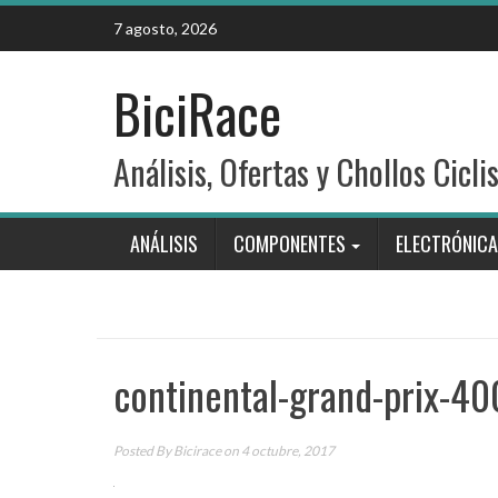
Skip
7 agosto, 2026
to
content
BiciRace
Análisis, Ofertas y Chollos Cicli
ANÁLISIS
COMPONENTES
ELECTRÓNICA
continental-grand-prix-40
Posted By
Bicirace
on 4 octubre, 2017