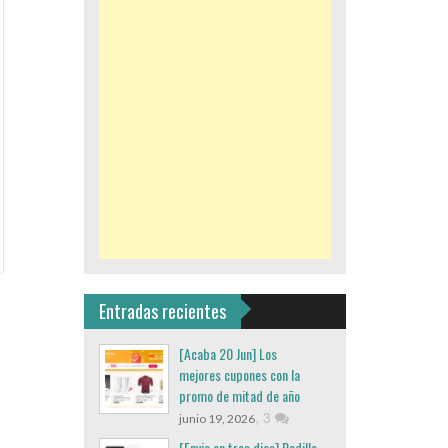
Entradas recientes
[Acaba 20 Jun] Los
mejores cupones con la
promo de mitad de año
,
3
junio 19, 2026
[Envio en tres dias] Rodillo