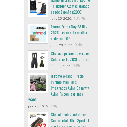
Thinkrider X2 Max enviado
desde España (220€)
,
135
julio 25, 2026
Promo Prime Day 23 JUN
2026. Listado de chollos
ciclistas TOP
,
0
junio 23, 2026
Chollazo promo de verano,
Culote corto ZRSE a 12,5€
,
0
junio 7, 2026
[Promo verano] Precio
mínimo manillares
integrados Avian Canary y
Avian Falcon, por unos
260€
,
0
junio 5, 2026
Chollo! Pack 2 cubiertas
Continental Ultra Sport III
con borde marrón a 37€