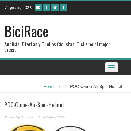
Skip
7 agosto, 2026
to
content
BiciRace
Análisis, Ofertas y Chollos Ciclistas. Ciclismo al mejor
precio
Toggle
navigation
Home
/
/
POC-Omne-Air-Spin-Helmet
POC-Omne-Air-Spin-Helmet
Posted By
Bicirace
on 13 octubre, 2019