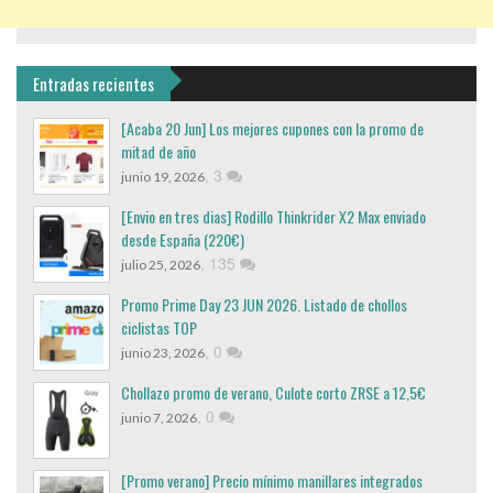
Entradas recientes
[Acaba 20 Jun] Los mejores cupones con la promo de
mitad de año
,
3
junio 19, 2026
[Envio en tres dias] Rodillo Thinkrider X2 Max enviado
desde España (220€)
,
135
julio 25, 2026
Promo Prime Day 23 JUN 2026. Listado de chollos
ciclistas TOP
,
0
junio 23, 2026
Chollazo promo de verano, Culote corto ZRSE a 12,5€
,
0
junio 7, 2026
[Promo verano] Precio mínimo manillares integrados